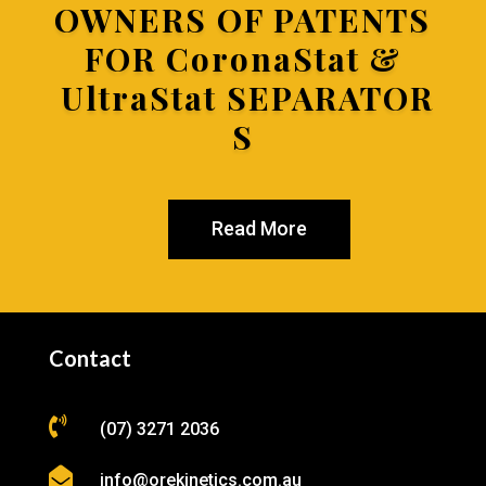
OWNERS OF PATENTS
FOR
CoronaStat &
UltraStat SEPARATOR
S
Read More
Contact

(07) 3271 2036

info@orekinetics.com.au